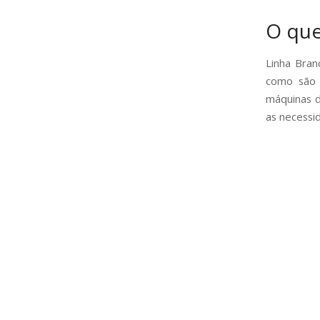
O que
Linha Bran
como são o
máquinas d
as necessi