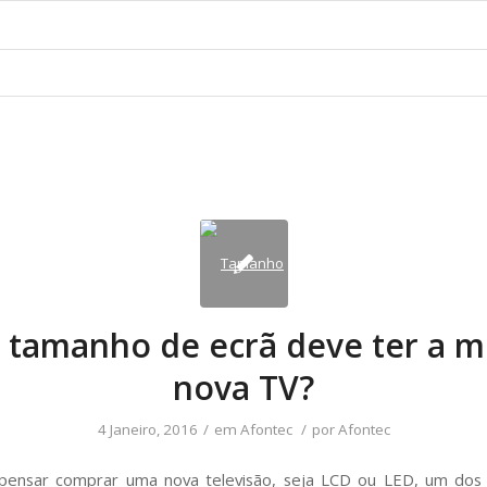
 tamanho de ecrã deve ter a m
nova TV?
4 Janeiro, 2016
/
em
Afontec
/
por
Afontec
pensar comprar uma nova televisão, seja LCD ou LED, um dos