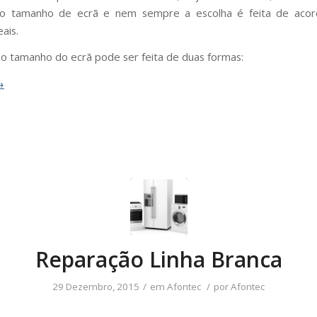
 o tamanho de ecrã e nem sempre a escolha é feita de aco
eais.
do tamanho do ecrã pode ser feita de duas formas:
→
Reparação Linha Branca
29 Dezembro, 2015
/
em
Afontec
/
por
Afontec