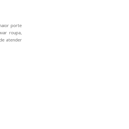
maior porte
avar roupa,
ade atender