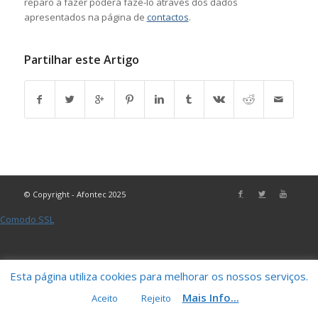
reparo a fazer poderá fazê-lo através dos dados
apresentados na página de
contactos
.
Partilhar este Artigo
© Copyright - Afontec 2025
Comodo SSL
Esta página utiliza cookies para melhorar os nossos serviços.
Mais Info...
Aceito
Rejeito