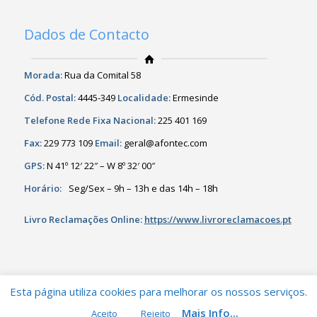
Dados de Contacto
Morada:
Rua da Comital 58
Cód. Postal:
4445-349
Localidade:
Ermesinde
Telefone Rede Fixa Nacional:
225 401 169
Fax:
229 773 109
Email:
geral@afontec.com
GPS:
N 41º 12′ 22″ – W 8º 32′ 00″
Horário:
Seg/Sex – 9h – 13h e das 14h – 18h
Livro Reclamações Online:
https://www.livroreclamacoes.pt
Esta página utiliza cookies para melhorar os nossos serviços.
Mais Info...
Aceito
Rejeito