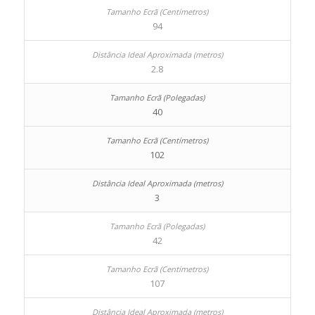
94
2.8
40
102
3
42
107